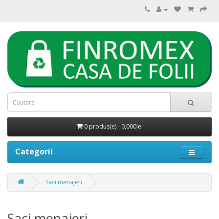
0 produs(e) - 0,000lei
Categorii
Saci menajeri
Saci menajeri