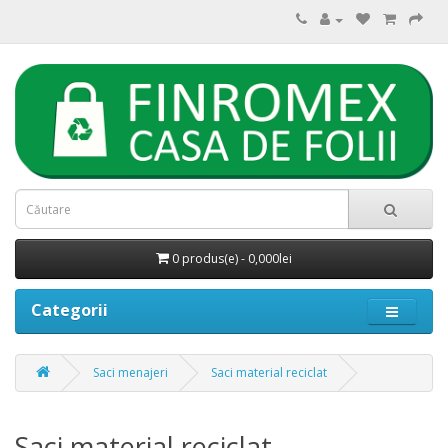
0 produs(e) - 0,000lei
Categorii
Saci menajeri
Saci material reciclat
Saci material reciclat