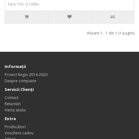
Fără TVA: 0,100lei
Afişare 1 - 1 din 1 (1 pagini)
Informaţii
Proiect Regio 2014-2020
Despre companie
Servicii Clienţi
Contact
Returnări
Harta sitului
Extra
Producători
Vouchere cadou